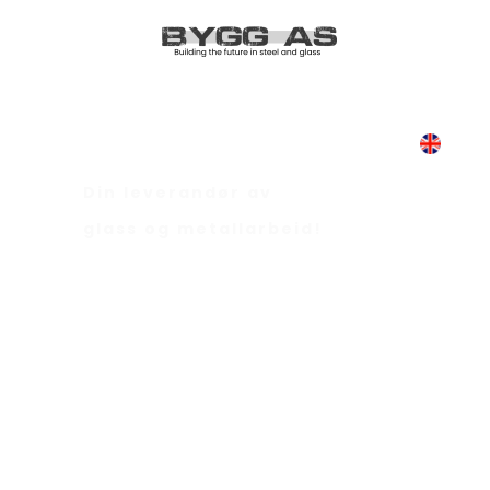
Din leverandør av
glass og metallarbeid!